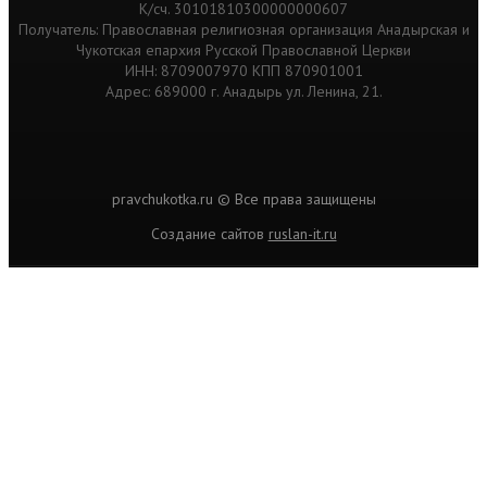
К/сч. 30101810300000000607
Получатель: Православная религиозная организация Анадырская и
Чукотская епархия Русской Православной Церкви
ИНН: 8709007970 КПП 870901001
Адрес: 689000 г. Анадырь ул. Ленина, 21.
pravchukotka.ru © Все права защищены
Cоздание сайтов
ruslan-it.ru