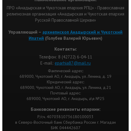
ПРО «Анадырская и Чукотская епархия РПЦ» - Православная
религиозная организация «Анадырская и Чукотская епархия
Русской Православной Церкви»
Управляющий –
архиепископ Анадырский и Чукотский
Ипатий
(Голубев Валерий Юрьевич)
Контакты:
Телефон: 8 (42722) 6-04-11
Е-mail:
eparhia87@mail.ru
Фактический адрес:
689000, Чукотский АО, г. Анадырь, ул. Ленина, д. 19
Юридический адрес:
689000, Чукотский АО, г. Анадырь, ул. Ленина, д.21
Почтовый адрес:
689000, Чукотский АО, г. Анадырь, а\я №25
Банковские реквизиты епархии:
Р/сч. 40703810736180100033
в Северо-Восточный банк Сбербанка России г. Магадан
БИК 044442607