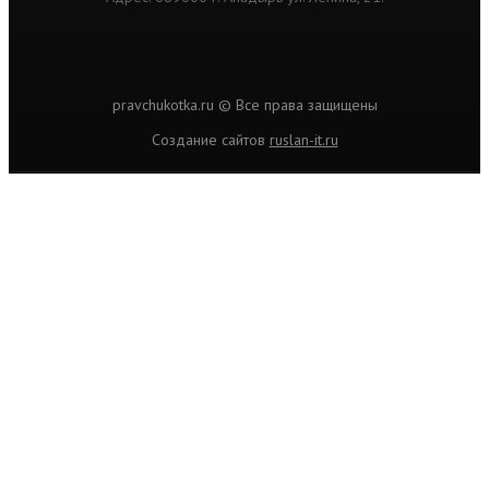
pravchukotka.ru © Все права защищены
Cоздание сайтов
ruslan-it.ru