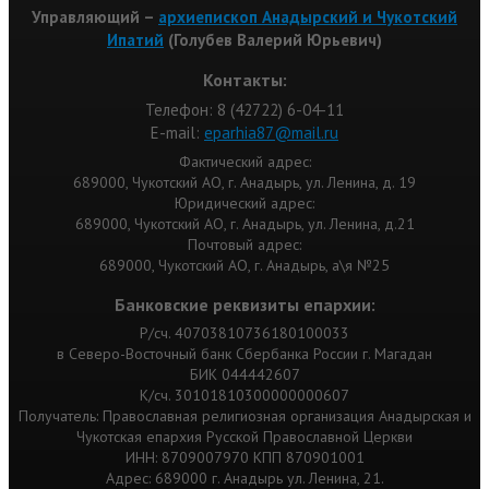
Управляющий –
архиепископ Анадырский и Чукотский
Ипатий
(Голубев Валерий Юрьевич)
Контакты:
Телефон: 8 (42722) 6-04-11
Е-mail:
eparhia87@mail.ru
Фактический адрес:
689000, Чукотский АО, г. Анадырь, ул. Ленина, д. 19
Юридический адрес:
689000, Чукотский АО, г. Анадырь, ул. Ленина, д.21
Почтовый адрес:
689000, Чукотский АО, г. Анадырь, а\я №25
Банковские реквизиты епархии:
Р/сч. 40703810736180100033
в Северо-Восточный банк Сбербанка России г. Магадан
БИК 044442607
К/сч. 30101810300000000607
Получатель: Православная религиозная организация Анадырская и
Чукотская епархия Русской Православной Церкви
ИНН: 8709007970 КПП 870901001
Адрес: 689000 г. Анадырь ул. Ленина, 21.