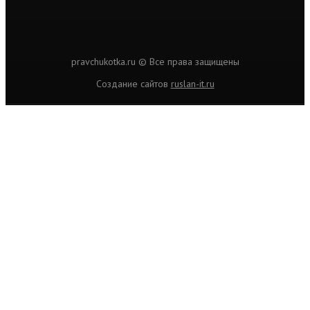
pravchukotka.ru © Все права защищены
Cоздание сайтов
ruslan-it.ru