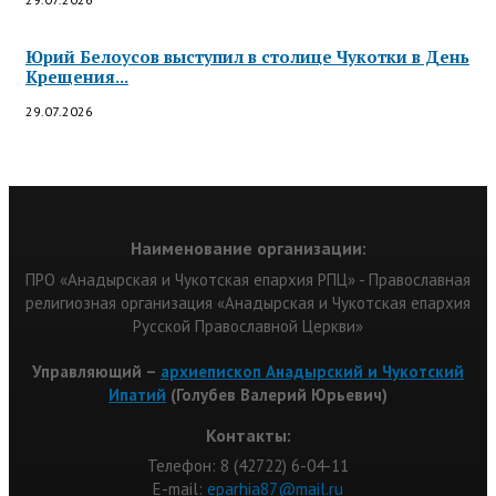
Юрий Белоусов выступил в столице Чукотки в День
Крещения...
29.07.2026
Наименование организации:
ПРО «Анадырская и Чукотская епархия РПЦ» - Православная
религиозная организация «Анадырская и Чукотская епархия
Русской Православной Церкви»
Управляющий –
архиепископ Анадырский и Чукотский
Ипатий
(Голубев Валерий Юрьевич)
Контакты:
Телефон: 8 (42722) 6-04-11
Е-mail:
eparhia87@mail.ru