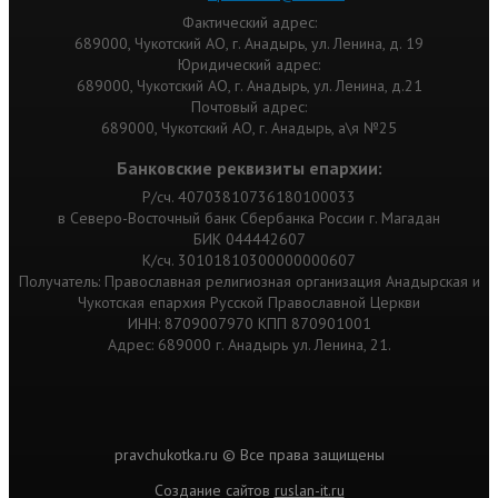
Фактический адрес:
689000, Чукотский АО, г. Анадырь, ул. Ленина, д. 19
Юридический адрес:
689000, Чукотский АО, г. Анадырь, ул. Ленина, д.21
Почтовый адрес:
689000, Чукотский АО, г. Анадырь, а\я №25
Банковские реквизиты епархии:
Р/сч. 40703810736180100033
в Северо-Восточный банк Сбербанка России г. Магадан
БИК 044442607
К/сч. 30101810300000000607
Получатель: Православная религиозная организация Анадырская и
Чукотская епархия Русской Православной Церкви
ИНН: 8709007970 КПП 870901001
Адрес: 689000 г. Анадырь ул. Ленина, 21.
pravchukotka.ru © Все права защищены
Cоздание сайтов
ruslan-it.ru