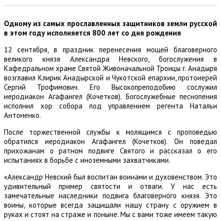
Одному из самых прославленных защитников земли русской
в этом году исполняется 800 лет со дня рождения
12 сентября, в праздник перенесения мощей благоверного
великого князя Александра Невского, богослужения в
Кафедральном храме Святой Живоначальной Троицы г. Анадыря
возглавил Клирик Анадырской и Чукотской епархии, протоиерей
Сергий Трофимович. Его Высокопреподобию сослужил
иеродиакон Агафангел (Кочетков). Богослужебные песнопения
исполнил хор собора под управлением регента Натальи
Антоненко.
После торжественной службы к молящимся с проповедью
обратился иеродиакон Агафангел (Кочетков). Он поведал
прихожанам о ратном подвиге Святого и рассказал о его
испытаниях в борьбе с иноземными захватчиками.
«Александр Невский был воспитан воинами и духовенством. Это
удивительный пример святости и отваги. У нас есть
замечательные наследники подвига благоверного князя. Это
воины, которые всегда защищали нашу страну с оружием в
руках и стоят на страже и поныне. Мы с вами тоже имеем такую