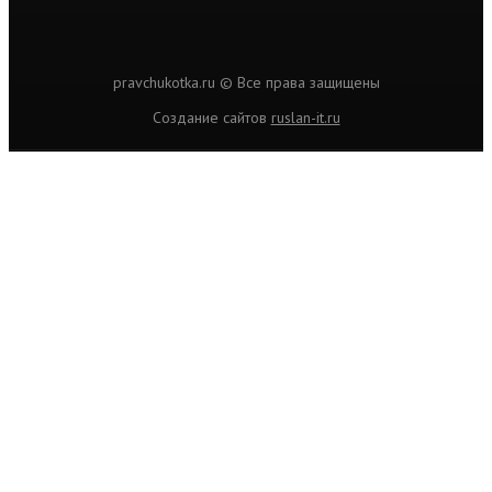
pravchukotka.ru © Все права защищены
Cоздание сайтов
ruslan-it.ru