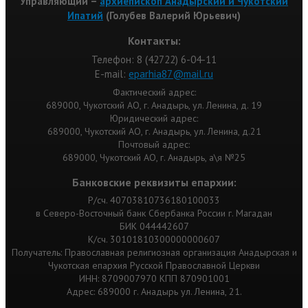
Управляющий –
архиепископ Анадырский и Чукотский
Ипатий
(Голубев Валерий Юрьевич)
Контакты:
Телефон: 8 (42722) 6-04-11
Е-mail:
eparhia87@mail.ru
Фактический адрес:
689000, Чукотский АО, г. Анадырь, ул. Ленина, д. 19
Юридический адрес:
689000, Чукотский АО, г. Анадырь, ул. Ленина, д.21
Почтовый адрес:
689000, Чукотский АО, г. Анадырь, а\я №25
Банковские реквизиты епархии:
Р/сч. 40703810736180100033
в Северо-Восточный банк Сбербанка России г. Магадан
БИК 044442607
К/сч. 30101810300000000607
Получатель: Православная религиозная организация Анадырская и
Чукотская епархия Русской Православной Церкви
ИНН: 8709007970 КПП 870901001
Адрес: 689000 г. Анадырь ул. Ленина, 21.